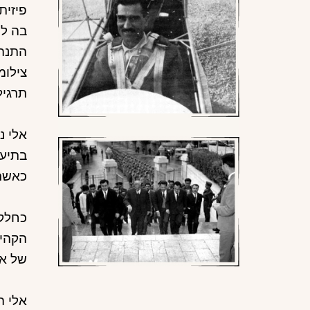
בה למ
התנהג
צילומ
תרגיל
אלי נ
כאשר 
כחלק 
הקהיל
של אי