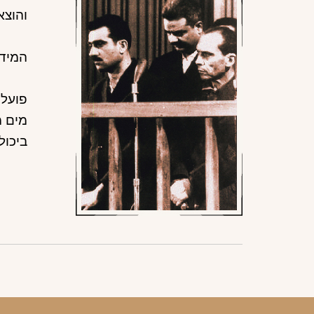
והוצא
המידע
פועלו
מים מ
ביכו