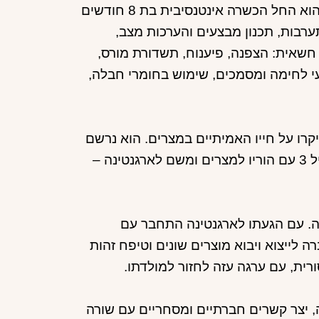
פיזית, נפשית - מנטלית, רמת אינטליגנציה ומהימנות ביטחונית. הוא החל הכשרה אינטנסיבית בת 8 חודשים
רבות, תכנון מבצעים והערכות מצב,
 חשאית: הצפנה, פיענוח, תשדורת מורס,
עי לחימה ומסמכים, שימוש בחומרי חבלה,
יקרו על חייו האמיתיים במצרים. הוא נרשם
בתיעוד הארגנטינאי כמי שנולד בבירות להורים לבנונים ועבר בגיל 3 עם הוריו למצרים ומשם לארגנטינה –
ה. עם הגעתו לארגנטינה התחבר עם
 לייצוא ויבוא מוצרים שונים וטיפח זהות
רית, עם ערגה עזה לחזור למולדתו.
 והיה בה במשך חצי שנה, יצר קשרים חברתיים ומסחריים עם שורה