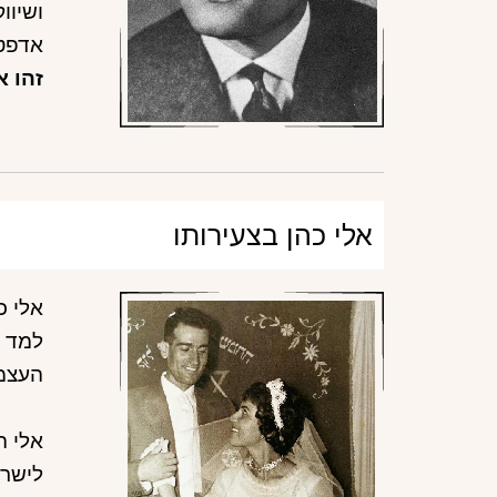
ושיוו
אדפטי
זהו א
אלי כהן בצעירותו
אלי כ
למד ב
העצמא
אלי ה