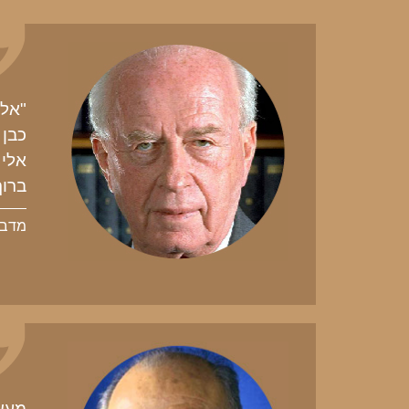
"אלי
כבן 
אלי 
ברוך
מדבר
מעשי