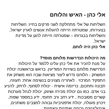
אלי כהן - האיש והלוחם
השליחות של אלי מתחלקת לשני פרקים בחייו: השליחות
בצעירותו, שמטרתה הייתה להעלות אנשים לארץ ישראל,
והשליחות בבגרותו – שמטרתה הייתה להגן על מדינת
ישראל.
אלי כהן היה לוחם.
מה היכולות הנדרשות מלוחם מוסד?
על מנת להכיר את אלי כהן עלינו ללמוד על היכולות
הנדרשות מלוחם בשירות המודיעין. בראש ובראשונה יכולת
המשחק - הלוחם נדרש ליצור מציאות שבה הוא משחק את
התפקיד המרכזי . לאחריה מצוינים בנשימה אחת: תעוזה,
תבונה ותחכום, כריזמה אישית - יכולת לסחוף, לרתק, להניע
בני אדם. כמו גם יכולת מכירה ושיווק, יכולת לנהל מערכות
קשרים מסובכות , ידע רחב ורב תחומי, ידע במספר שפות,
זיכרון מעולה, יכולת אדפטיביות גבוהה למצבים משתנים,
אינטליגנציה גבוהה ואמינות ונאמנות.